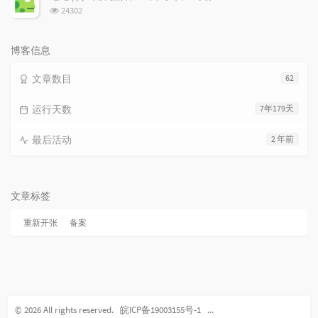
数:
浏
24302
览
次
数:
博客信息
文章数目
62
运行天数
7年179天
最后活动
2 年前
文章标签
重新开张
备案
© 2026 All rights reserved.
皖ICP备19003155号-1
皖公网安备 34010202601