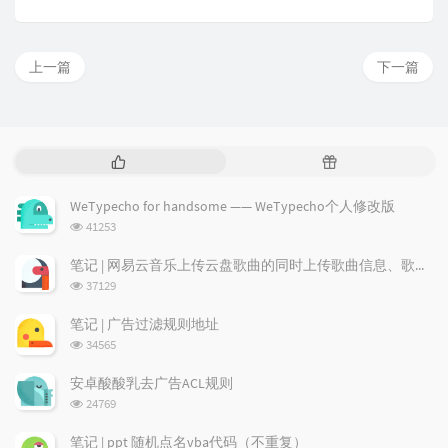
上一篇
下一篇
热
随
门
机
文
文
WeTypecho for handsome —— WeTypecho个人修改版
章
章
浏
41253
览
次
笔记 | 网易云音乐上传云盘歌曲的同时上传歌曲信息、歌词及专辑图
数:
浏
37129
览
次
笔记 | 广告过滤规则地址
数:
浏
34565
览
次
安卓酸酸乳去广告ACL规则
数:
浏
24769
览
次
笔记 | ppt 随机点名vba代码（不重复）