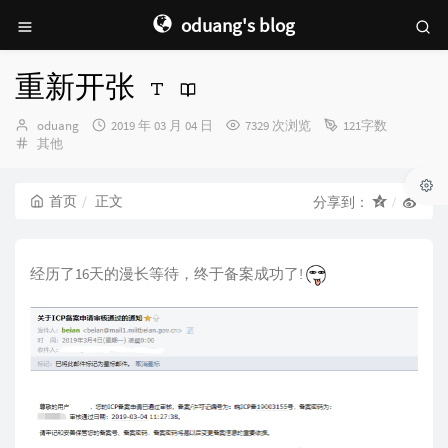
oduang's blog
重新开张
博
发
oduang
2019 年 03 月 04 日
7329 次浏览
121字数
主：
分
布
其他
类：
时
间：
首页
正文
分享到：
经历了16天的漫长等待，终于备案成功了!