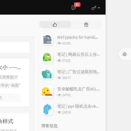
新
热
随
门
机
文
文
WeTypecho for handsome —— WeTypecho个人修改版
章
章
浏
41281
览
次
笔记 | 网易云音乐上传云盘歌曲的同时上传歌曲信息、歌词及专辑图
数:
浏
37151
览
使用画图改变图片大小 —— 一种更便捷的方法
次
笔记 | 广告过滤规则地址
数:
浏
要调整图片
34577
览
自带的“画图”
次
安卓酸酸乳去广告ACL规则
数:
对于想要调
浏
24781
 日
览
.
次
笔记 | ppt 随机点名vba代码（不重复）
数:
浏
24316
览
多余样式
次
博客信息
数: