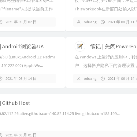
提取完整路径+工作簿名称+工
按下Alt+F11打开VBA界面，左
"filename",A1)提取当前工作
ThisWorkBook在新窗口处输入以
CELL(...
KillStyles() Dim style...
2021 年 09 月 02 日
oduang
2021 年 08 月 11
| Android浏览器UA
.0 (Linux; Android 11; Redmi
在 Windows 上运行的应用中，转
.191222.002) AppleWe...
户，选择帐户隐私下的管理设置
可选的连接体验。 如果清除复选
2021 年 06 月 14 日
oduang
2021 年 06 月 14
云字体以及 Mi...
 Github Host
82.112.26 alive.github.com140.82.114.25 live.github.com185.199...
2021 年 06 月 01 日