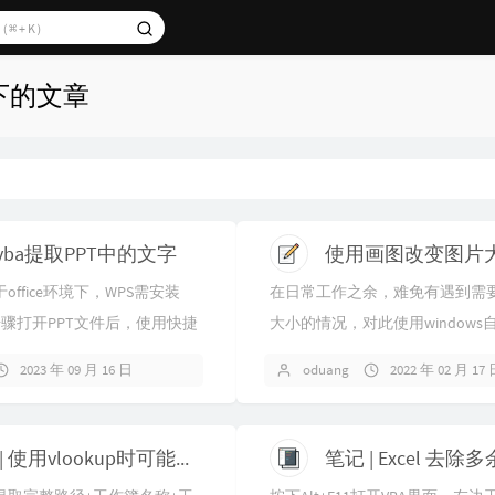
 下的文章
vba提取PPT中的文字
ffice环境下，WPS需安装
在日常工作之余，难免有遇到需
步骤打开PPT文件后，使用快捷
大小的情况，对此使用windows
（部分笔记本FN+ALT+F11）打开
工具就能得到非常理想的效果。
2023 年 09 月 16 日
oduang
2022 年 02 月 17
整的图片，我们可以“右键—打开..
笔记 | 使用vlookup时可能会用到的相关公式
笔记 | Excel 去除