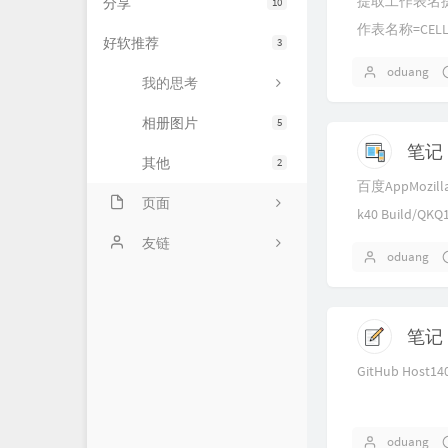
提取工作表名
分享
10
作表名称=CELL(
好软推荐
3
表名称=REPLACE(
oduang
我的思考
相册图片
5
笔记 
其他
2
百度AppMozilla/5
页面
k40 Build/QKQ1
时光机
友链
oduang
看世界
实验室
笔记 |
归档库
GitHub Host140.
友情链接
oduang