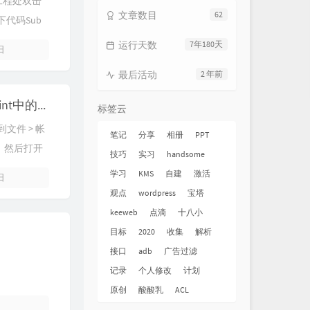
边工程处双击
文章数目
62
下代码Sub
运行天数
7年180天
 日
最后活动
2 年前
笔记 | 关闭PowerPoint中的云字体
标签云
到文件 > 帐
笔记
分享
相册
PPT
，然后打开
技巧
实习
handsome
框 ，会关闭
学习
KMS
自建
激活
 日
观点
wordpress
宝塔
keeweb
点滴
十八小
目标
2020
收集
解析
接口
adb
广告过滤
记录
个人修改
计划
原创
酸酸乳
ACL