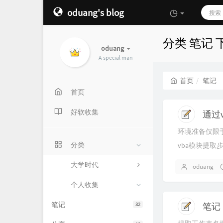
oduang's blog
分类 笔记
oduang
A special man
首页
笔记
首页
好软收集
通过
环境准备仅限于o
分类
vba模块提取
键按ALT+F11
大学时代
oduang
VBA编...
个人收集
笔记
32