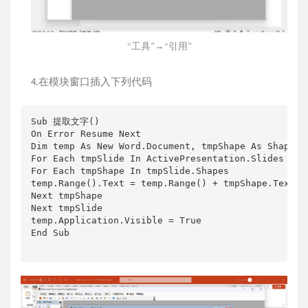
“工具”→“引用”
4.在模块窗口插入下列代码
Sub 提取文字()

On Error Resume Next

Dim temp As New Word.Document, tmpShape As Shape, t
For Each tmpSlide In ActivePresentation.Slides

For Each tmpShape In tmpSlide.Shapes

temp.Range().Text = temp.Range() + tmpShape.TextFra
Next tmpShape

Next tmpSlide

temp.Application.Visible = True

End Sub
