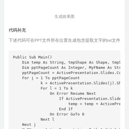
生成效果图
代码补充
下述代码可在PPT文件所在位置生成包含提取文字的txt文件
Public Sub Main()

    Dim temp As String, tmpShape As Shape, tmpSlide
    Dim pptPageCount As Integer, MyFName As String

    pptPageCount = ActivePresentation.Slides.Count

    For j = 1 To pptPageCount

            k = ActivePresentation.Slides(j).Shapes
            For l = 1 To k

                On Error Resume Next

                    If ActivePresentation.Slides(j
                        temp = temp + ActivePresen
                    End If

                On Error GoTo 0

            Next l

    Next j
