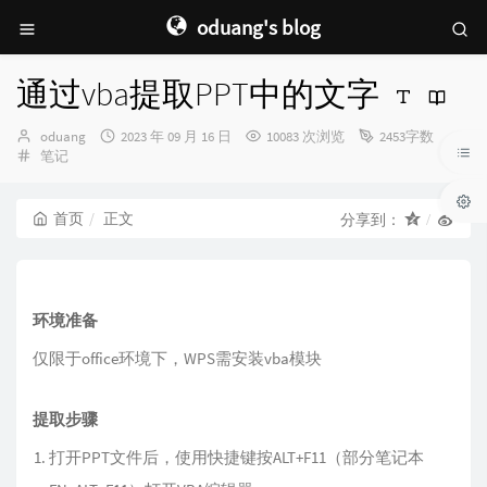
oduang's blog
通过vba提取PPT中的文字
博
发
oduang
2023 年 09 月 16 日
10083 次浏览
2453字数
主：
分
布
笔记
类：
时
间：
首页
正文
分享到：
环境准备
仅限于office环境下，WPS需安装vba模块
提取步骤
打开PPT文件后，使用快捷键按ALT+F11（部分笔记本