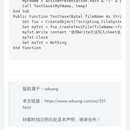
    MyFName = ActivePresentation.Path & "\" & Le
    Call TextSave(MyFName, temp)

End Sub

Public Function TextSave(ByVal fileName As String, 
    Set fso = CreateObject("Scripting.FileSyste
    Set myTxt = fso.CreateTextFile(fileName:=fil
    myTxt.Write content '使用Write方法写入sheet名
    myTxt.Close

    Set myTxt = Nothing

End Function

版权属于：oduang
本文链接：
https://www.oduang.com/wz/337.
html
转载时须注明出处及本声明，谢谢合作！