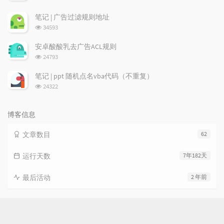
览
次
笔记 | 广告过滤规则地址
数:
浏
34593
览
次
安卓酸酸乳去广告ACL规则
数:
浏
24793
览
次
笔记 | ppt 随机点名vba代码（不重复）
数:
浏
24322
览
次
数:
博客信息
文章数目
62
运行天数
7年182天
最后活动
2 年前
文章标签