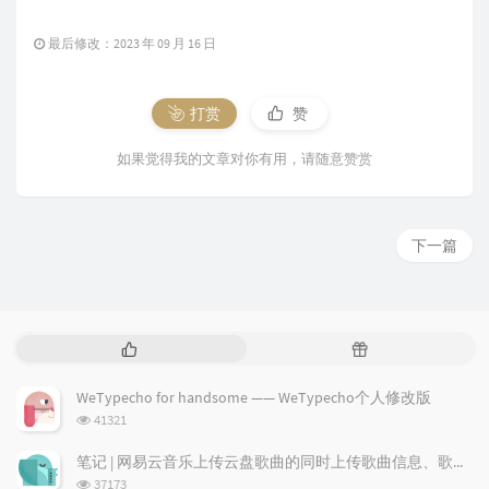
最后修改：2023 年 09 月 16 日
打赏
赞
如果觉得我的文章对你有用，请随意赞赏
下一篇
热
随
门
机
文
文
WeTypecho for handsome —— WeTypecho个人修改版
章
章
浏
41321
览
次
笔记 | 网易云音乐上传云盘歌曲的同时上传歌曲信息、歌词及专辑图
数:
浏
37173