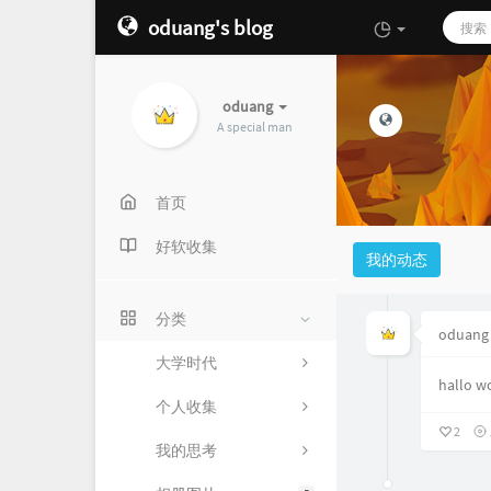
oduang's blog
oduang
A special man
首页
好软收集
我的动态
分类
oduang
大学时代
hallo 
个人收集
2
我的思考