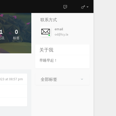
联系方式
email
1
0
od@lcy.la
说说
标签
关于我
早睡早起！
023 at 08:57 pm
全部标签