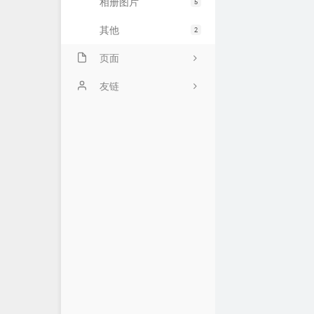
相册图片
5
其他
2
页面
时光机
友链
看世界
实验室
归档库
友情链接