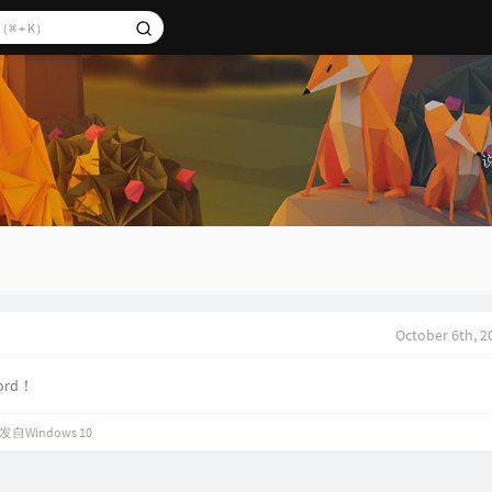
October 6th, 2
word！
发自Windows 10