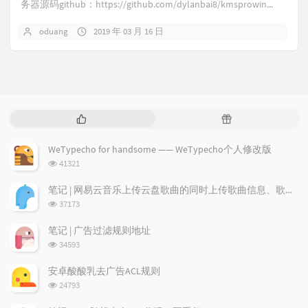
务器源码github：https://github.com/dylanbai8/kmsprowin...
oduang
2019 年 03 月 16 日
热
随
门
机
文
文
WeTypecho for handsome —— WeTypecho个人修改版
章
章
浏
41321
览
次
笔记 | 网易云音乐上传云盘歌曲的同时上传歌曲信息、歌词及专辑图
数:
浏
37173
览
次
笔记 | 广告过滤规则地址
数:
浏
34593
览
次
安卓酸酸乳去广告ACL规则
数:
浏
24793
览
次