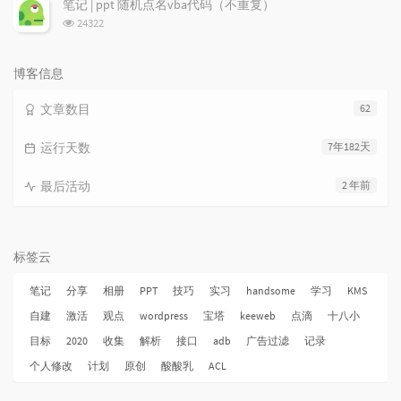
笔记 | ppt 随机点名vba代码（不重复）
数:
浏
24322
览
次
数:
博客信息
文章数目
62
运行天数
7年182天
最后活动
2 年前
标签云
笔记
分享
相册
PPT
技巧
实习
handsome
学习
KMS
自建
激活
观点
wordpress
宝塔
keeweb
点滴
十八小
目标
2020
收集
解析
接口
adb
广告过滤
记录
个人修改
计划
原创
酸酸乳
ACL