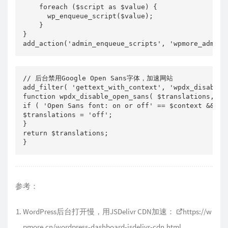
    foreach ($script as $value) {

      wp_enqueue_script($value);

    }

}

add_action('admin_enqueue_scripts', 'wpmore_admin_
// 后台禁用Google Open Sans字体，加速网站

add_filter( 'gettext_with_context', 'wpdx_disable_o
function wpdx_disable_open_sans( $translations, $te
if ( 'Open Sans font: on or off' == $context && 'on
$translations = 'off';

}

return $translations;

}
参考：
WordPress后台打开慢，用JSDelivr CDN加速：
https://w
pmore.cn/wordpress-dashboard-jsdelivr-cdn.html