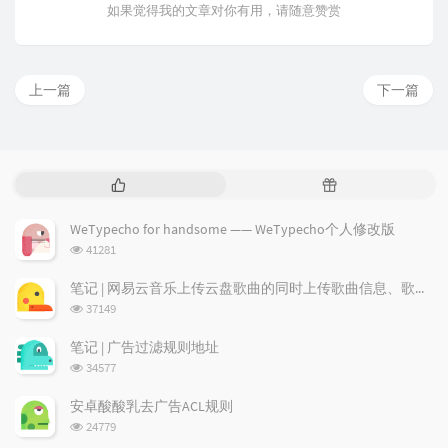
如果觉得我的文章对你有用，请随意赞赏
上一篇
下一篇
热
随
门
机
文
文
WeTypecho for handsome —— WeTypecho个人修改版
章
章
浏
41281
览
次
笔记 | 网易云音乐上传云盘歌曲的同时上传歌曲信息、歌词及专辑图
数:
浏
37149
览
次
笔记 | 广告过滤规则地址
数:
浏
34577
览
次
安卓酸酸乳去广告ACL规则
数:
浏
24779
览