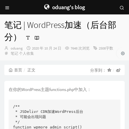
oduang's blog
笔记 | WordPress加速（后台部
分）
博
发
oduang
2020 年 10 月 24 日
7648 次浏览
2508字数
主：
分
布
笔记
个人收集
类：
时
间：
首页
正文
分享到：
在你的WordPress主题functions.php中加入：
/**

 * JSDelivr CDN加速WordPress后台

 * 可能会出现问题

 */

function wpmore_admin_script()
