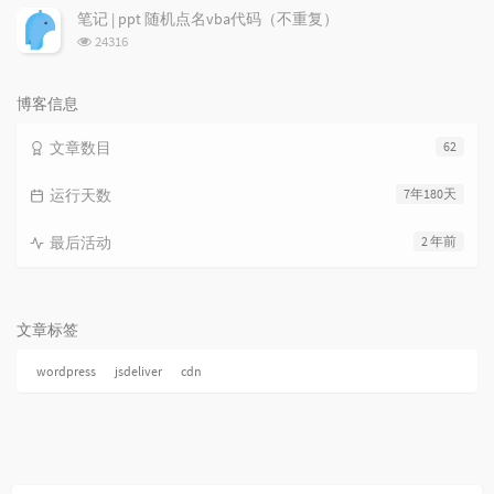
次
笔记 | ppt 随机点名vba代码（不重复）
数:
浏
24316
览
次
数:
博客信息
文章数目
62
运行天数
7年180天
最后活动
2 年前
文章标签
wordpress
jsdeliver
cdn