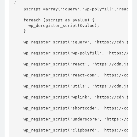
{

    $script =array('jquery','wp-polyfill','react',
    foreach ($script as $value) {

      wp_deregister_script($value);

    }

    wp_register_script('jquery', 'https://cdn.jsde
    wp_register_script('wp-polyfill', 'https://cdn
    wp_register_script('react', 'https://cdn.jsdel
    wp_register_script('react-dom', 'https://cdn.j
    wp_register_script('utils', 'https://cdn.jsdel
    wp_register_script('wplink', 'https://cdn.jsde
    wp_register_script('shortcode', 'https://cdn.j
    wp_register_script('underscore', 'https://cdn.
    wp_register_script('clipboard', 'https://cdn.j